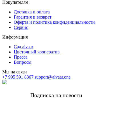
Покупателям
Доставка и оплата
Гарантия и возврат
Оферта и политика конфиденциальности
Сервис
Информация
Сад alvaar
Цветочный кооператив
Пресса
Вопросы
Мы на связи
+7 995 591 8367
support@alvaar.one
Подписка на новости
Получать самые важные новости alvaar и
редкие личные письма от основательницы
Комплимент за подписку -5%