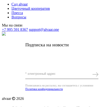
Сад alvaar
Цветочный кооператив
Пресса
Вопросы
Мы на связи
+7 995 591 8367
support@alvaar.one
Подписка на новости
Получать самые важные новости alvaar и
редкие личные письма от основательницы
Комплимент за подписку -5%
Пописываясь на рассылку, вы соглашаетесь с условиями
Политики конфиденциальности
alvaar
2026