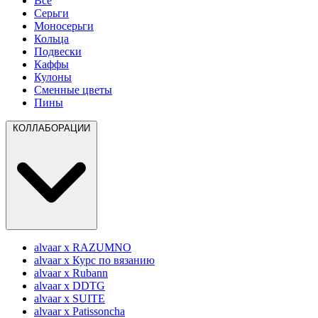
Все
Серьги
Моносерьги
Кольца
Подвески
Каффы
Кулоны
Сменные цветы
Пины
КОЛЛАБОРАЦИИ
alvaar x RAZUMNO
alvaar x Курс по вязанию
alvaar x Rubann
alvaar x DDTG
alvaar x SUITE
alvaar x Patissoncha