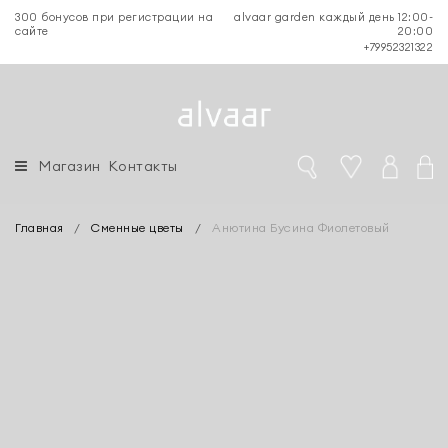
300 бонусов при регистрации на
alvaar garden каждый день 12:00-
сайте
20:00
+79952321322
Магазин
Контакты
Главная
/
Сменные цветы
/
Анютина Бусина Фиолетовый