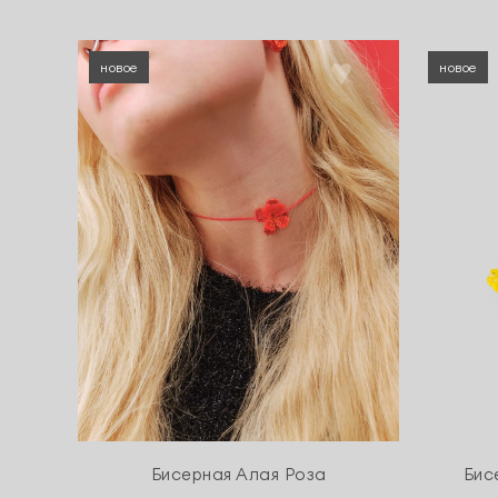
новое
новое
Бисерная Алая Роза
Бис