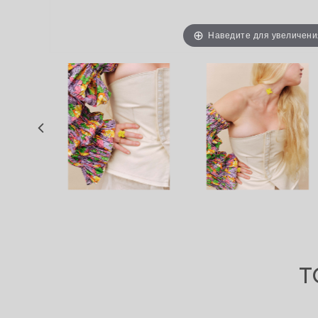
Наведите для увеличени
т