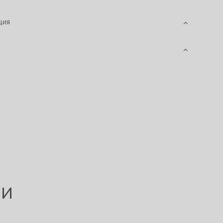
ция
ии