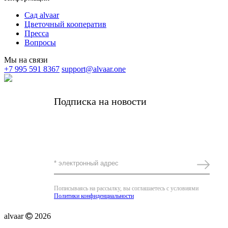
Сад alvaar
Цветочный кооператив
Пресса
Вопросы
Мы на связи
+7 995 591 8367
support@alvaar.one
Подписка на новости
Получать самые важные новости alvaar и
редкие личные письма от основательницы
Комплимент за подписку -5%
Пописываясь на рассылку, вы соглашаетесь с условиями
Политики конфиденциальности
alvaar
2026