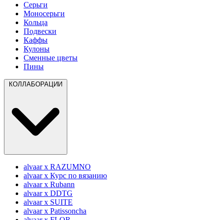
Серьги
Моносерьги
Кольца
Подвески
Каффы
Кулоны
Сменные цветы
Пины
КОЛЛАБОРАЦИИ
alvaar x RAZUMNO
alvaar x Курс по вязанию
alvaar x Rubann
alvaar x DDTG
alvaar x SUITE
alvaar x Patissoncha
alvaar x FLOR