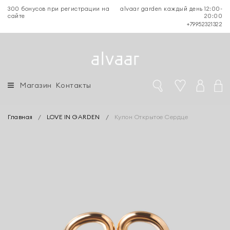
300 бонусов при регистрации на
alvaar garden каждый день 12:00-
сайте
20:00
+79952321322
Магазин
Контакты
Главная
/
LOVE IN GARDEN
/
Кулон Открытое Сердце