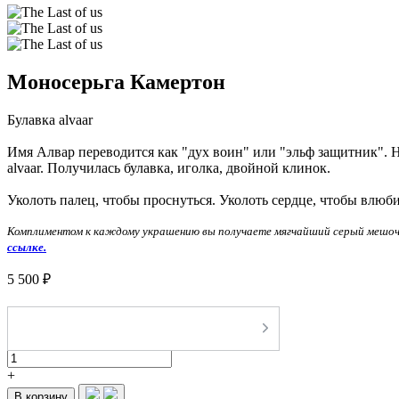
Моносерьга Камертон
Булавка alvaar
Имя Алвар переводится как "дух воин" или "эльф защитник". Н
alvaar. Получилась булавка, иголка, двойной клинок.
Уколоть палец, чтобы проснуться. Уколоть сердце, чтобы влюб
Комплиментом к каждому украшению вы получаете мягчайший серый мешоче
ссылке.
5 500 ₽
-
+
В корзину