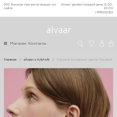
300 бонусов при регистрации на
alvaar garden каждый день 12:00-
сайте
20:00
+79952321322
Магазин
Контакты
Главная
/
alvaar x rUbAnN
/
Пуссета Бисерный Цветок Розовый