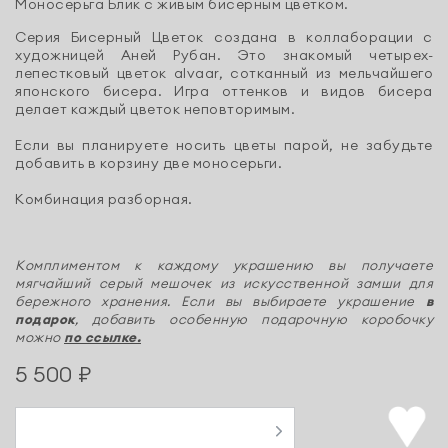
Моносерьга Блик c живым бисерным цветком.
Серия Бисерный Цветок создана в коллаборации с
художницей Аней Рубан. Это знакомый четырех-
лепестковый цветок alvaar, сотканный из мельчайшего
японского бисера. Игра оттенков и видов бисера
делает каждый цветок неповторимым.
Если вы планируете носить цветы парой, не забудьте
добавить в корзину две моносерьги.
Комбинация разборная.
Комплиментом к каждому украшению вы получаете
мягчайший серый мешочек из искусственной замши для
бережного хранения. Если вы выбираете украшение
в
подарок
, добавить особенную подарочную коробочку
можно
по ссылке.
5 500 ₽