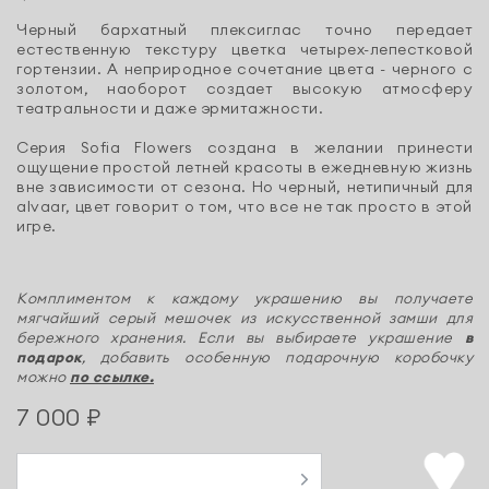
Черный бархатный плексиглас точно передает
естественную текстуру цветка четырех-лепестковой
гортензии. А неприродное сочетание цвета - черного с
золотом, наоборот создает высокую атмосферу
театральности и даже эрмитажности.
Серия Sofia Flowers создана в желании принести
ощущение простой летней красоты в ежедневную жизнь
вне зависимости от сезона. Но черный, нетипичный для
alvaar, цвет говорит о том, что все не так просто в этой
игре.
Комплиментом к каждому украшению вы получаете
мягчайший серый мешочек из искусственной замши для
бережного хранения. Если вы выбираете украшение
в
подарок
, добавить особенную подарочную коробочку
можно
по ссылке.
7 000 ₽