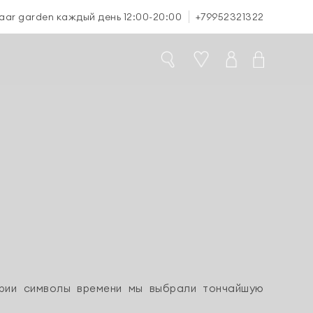
aar garden каждый день 12:00-20:00
+79952321322
ерии символы времени мы выбрали тончайшую