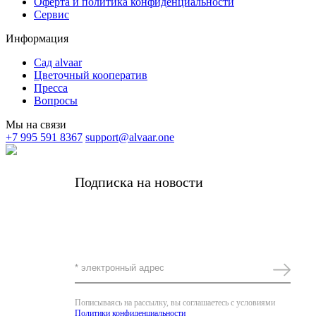
Оферта и политика конфиденциальности
Сервис
Информация
Сад alvaar
Цветочный кооператив
Пресса
Вопросы
Мы на связи
+7 995 591 8367
support@alvaar.one
Подписка на новости
Получать самые важные новости alvaar и
редкие личные письма от основательницы
Комплимент за подписку -5%
Пописываясь на рассылку, вы соглашаетесь с условиями
Политики конфиденциальности