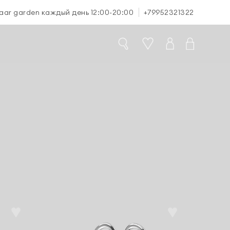
aar garden каждый день 12:00-20:00
+79952321322