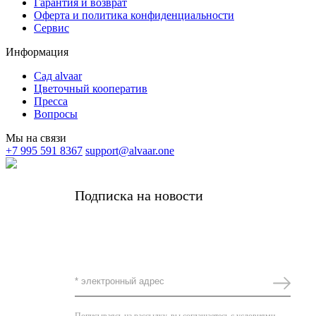
Гарантия и возврат
Оферта и политика конфиденциальности
Сервис
Информация
Сад alvaar
Цветочный кооператив
Пресса
Вопросы
Мы на связи
+7 995 591 8367
support@alvaar.one
Подписка на новости
Получать самые важные новости alvaar и
редкие личные письма от основательницы
Комплимент за подписку -5%
Пописываясь на рассылку, вы соглашаетесь с условиями